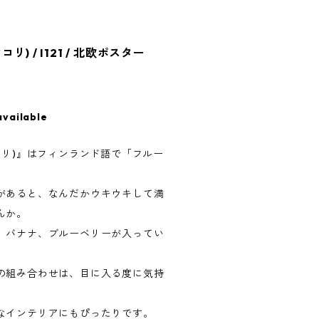
コリ) / I121 / 北欧ポスター
available
デルマコリ)』はフィンランド語で「フルー
。
があると、なんだかウキウキして満
んか。
、バナナ、ブルーベリーが入ってい
の組み合わせは、目に入る度に気持
。
なインテリアにもぴったりです。