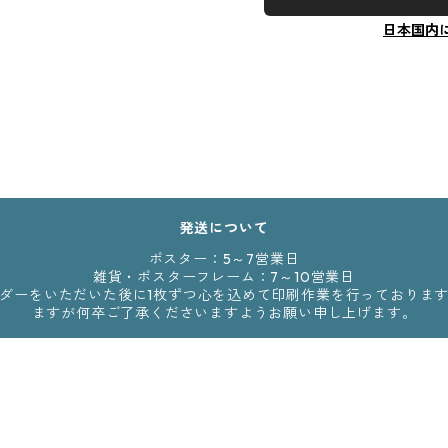
日本国内
発送について
ポスター：5～7営業日
雑貨・ポスターフレーム：7～10営業日
からのオーダーをいただいた後に1枚ずつ心を込めて印刷作業を行っており
ますが何卒ご了承くださいますようお願い申し上げます。