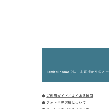
ismirai homeでは、お客様
●
ご利用ガイド／よくある質問
●
フォト半光沢紙について