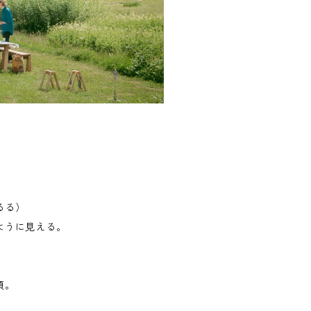
るる）
ように見える。
）
頃。