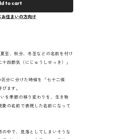
d to cart
にお住まいの方向け
、夏至、秋分、冬至などの名前を付け
二十四節気（にじゅうしせっき）」
の区分に分けた時候を「七十二侯
呼びます。
短いを季節の移り変わりを、生き物
現象の名前で表現した名前になって
節の中で、見落としてしまいそうな