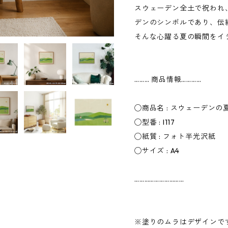
スウェーデン全土で祝われ
デンのシンボルであり、伝
そんな心躍る夏の瞬間をイ
……… 商品情報…………
◯商品名 : スウェーデン
◯型番 : I117
◯紙質 : フォト半光沢紙
◯サイズ : A4
…………………………
※塗りのムラはデザインで