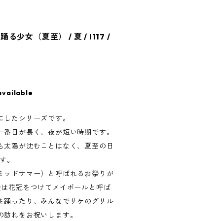
女（夏至） / 夏 / I117 /
available
にしたシリーズです。
一番日が長く、夜が短い時期です。
も太陽が沈むことはなく、夏至の日
ます。
ミッドサマー）と呼ばれるお祭りが
性は花冠をつけてメイポールと呼ば
を踊ったり、みんなでサケのグリル
の訪れをお祝いします。