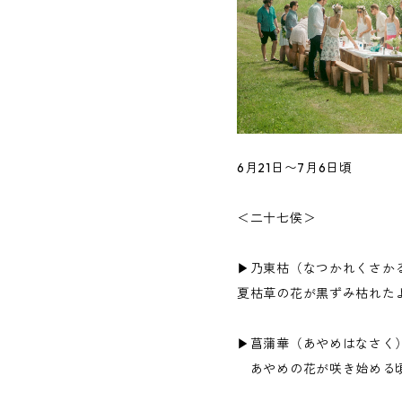
6月21日〜7月6日頃
＜二十七侯＞
▶︎乃東枯（なつかれくさか
夏枯草の花が黒ずみ枯れた
▶︎菖蒲華（あやめはなさく
あやめの花が咲き始める