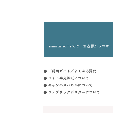
ismirai homeでは、お客様
●
ご利用ガイド／よくある質問
●
フォト半光沢紙について
●
キャンバスパネルについて
●
ファブリックポスターについて