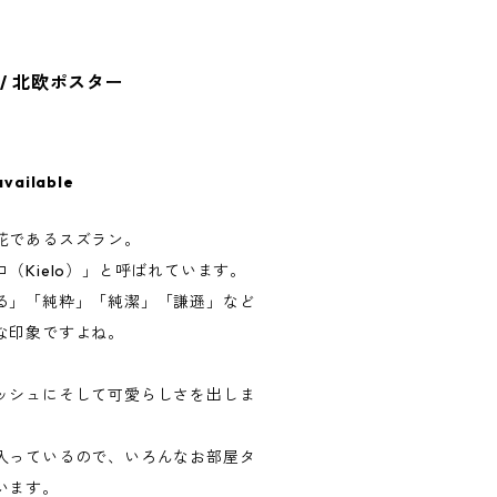
9 / 北欧ポスター
available
花であるスズラン。
（Kielo）」と呼ばれています。
る」「純粋」「純潔」「謙遜」など
な印象ですよね。
ッシュにそして可愛らしさを出しま
入っているので、いろんなお部屋タ
います。