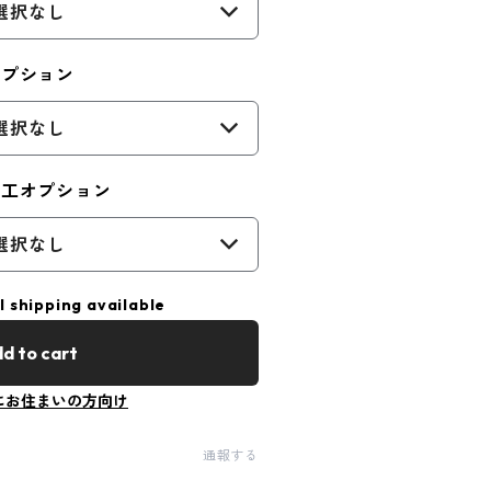
選択なし
オプション
選択なし
加工オプション
選択なし
l shipping available
d to cart
にお住まいの方向け
通報する