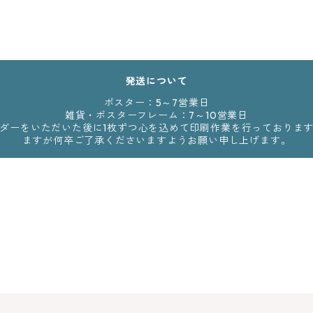
発送について
ポスター：5～7営業日
雑貨・ポスターフレーム：7～10営業日
からのオーダーをいただいた後に1枚ずつ心を込めて印刷作業を行っており
ますが何卒ご了承くださいますようお願い申し上げます。