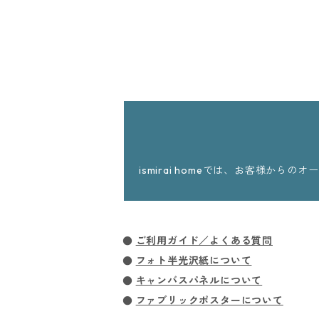
ismirai homeでは、お客様
●
ご利用ガイド／よくある質問
●
フォト半光沢紙について
●
キャンバスパネルについて
●
ファブリックポスターについて