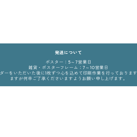
発送について
ポスター：5～7営業日
雑貨・ポスターフレーム：7～10営業日
からのオーダーをいただいた後に1枚ずつ心を込めて印刷作業を行っており
ますが何卒ご了承くださいますようお願い申し上げます。