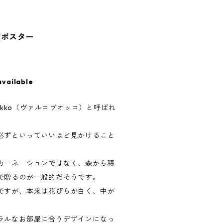
北欧ポスター
available
uokko（ヴァルコヴオッコ）と呼ばれ
必ずといっていいほど見かけること
カーネーションではなく、森から積
で贈るのが一般的だそうです。
ですが、本来は花びらが白く、中が
。
ラルなお部屋に合うデザインになっ