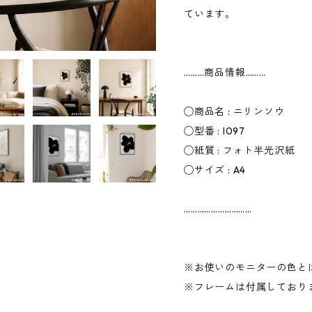
ています。
………商品情報………
◯商品名 : ニリンソウ
◯型番 : I097
◯紙質 : フォト半光沢紙
◯サイズ : A4
…………………………
※お使いのモニターの色と
※フレームは付属しており