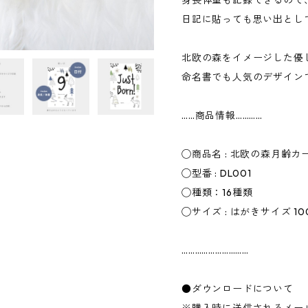
日記に貼っても思い出とし
北欧の森をイメージした優
命名書でも人気のデザイン
……商品情報…………
◯商品名 : 北欧の森月齢カ
◯型番 : DL001
◯種類：16種類
◯サイズ : はがきサイズ 100
…………………………
●ダウンロードについて
※購入時に送信されるメー