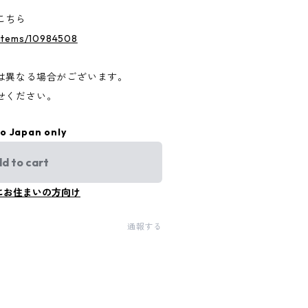
こちら
n/items/10984508
は異なる場合がございます。
せください。
to Japan only
d to cart
にお住まいの方向け
通報する