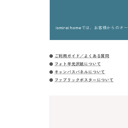
ismirai homeでは、お客様
●
ご利用ガイド／よくある質問
●
フォト半光沢紙について
●
キャンバスパネルについて
●
ファブリックポスターについて