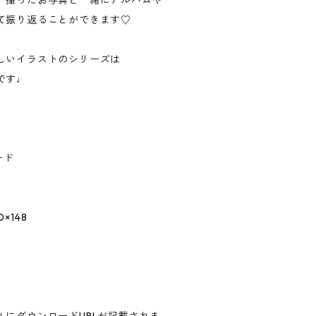
て振り返ることができます♡
しいイラストのシリーズは
です♩
ード
×148
ルにダウンロードURLが記載されま