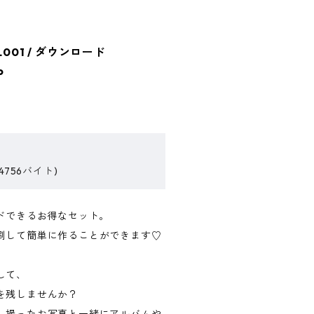
001 / ダウンロード
p
4756バイト)
ードできるお得なセット。
刷して簡単に作ることができます♡
して、
を残しませんか？
、撮ったお写真と一緒にアルバムや