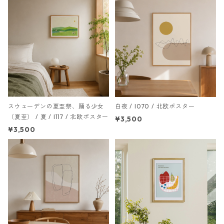
スウェーデンの夏至祭、踊る少女
白夜 / I070 / 北欧ポスター
（夏至） / 夏 / I117 / 北欧ポスター
¥3,500
¥3,500